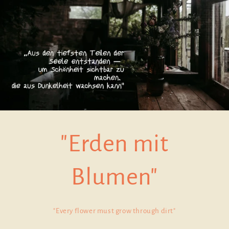
"Erden mit
Blumen"
"Every flower must grow through dirt"